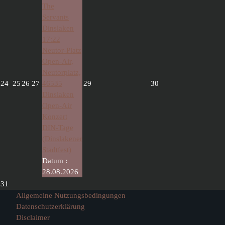
The
Servants
Dinslaken
17:22
Neutor-Platz
Open-Air,
Neutorplatz,
24
25
26
27
46535
29
30
Dinslaken
Open-Air
Konzert
DIN-Tage
(Dinslakener
Stadtfest)
Datum :
28.08.2026
31
Allgemeine Nutzungsbedingungen
Datenschutzerklärung
Disclaimer