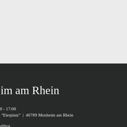
im am Rhein
00
-
17:00
"Eierplatz"
|
40789 Monheim am Rhein
dtfest