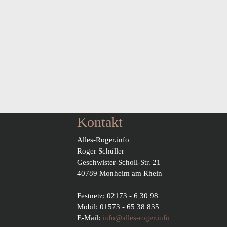
Kontakt
Alles-Roger.info
Roger Schüller
Geschwister-Scholl-Str. 21
40789 Monheim am Rhein
Festnetz: 02173 - 6 30 98
Mobil: 01573 - 65 38 835
E-Mail:
info@alles-roger.info