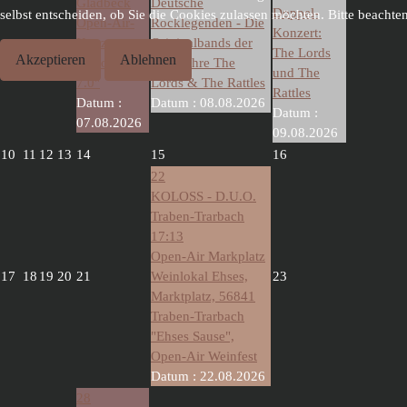
Gladbeck
Deutsche
Doppel-
selbst entscheiden, ob Sie die Cookies zulassen möchten. Bitte beachte
Open-Air-
Rocklegenden - Die
Konzert:
Konzert
Originalbands der
The Lords
Akzeptieren
Ablehnen
"Woodstock
60er Jahre The
und The
7.0"
Lords & The Rattles
Rattles
Datum :
Datum :
08.08.2026
Datum :
07.08.2026
09.08.2026
10
11
12
13
14
15
16
22
KOLOSS - D.U.O.
Traben-Trarbach
17:13
Open-Air Markplatz
17
18
19
20
21
Weinlokal Ehses,
23
Marktplatz, 56841
Traben-Trarbach
"Ehses Sause",
Open-Air Weinfest
Datum :
22.08.2026
28